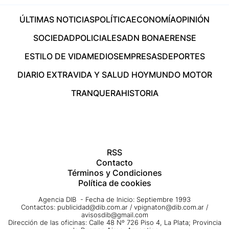
ÚLTIMAS NOTICIAS
POLÍTICA
ECONOMÍA
OPINIÓN
SOCIEDAD
POLICIALES
ADN BONAERENSE
ESTILO DE VIDA
MEDIOS
EMPRESAS
DEPORTES
DIARIO EXTRA
VIDA Y SALUD HOY
MUNDO MOTOR
TRANQUERA
HISTORIA
RSS
Contacto
Términos y Condiciones
Política de cookies
Agencia DIB - Fecha de Inicio: Septiembre 1993
Contactos:
publicidad@dib.com.ar
/
vpignaton@dib.com.ar
/
avisosdib@gmail.com
Dirección de las oficinas: Calle 48 Nº 726 Piso 4, La Plata; Provincia