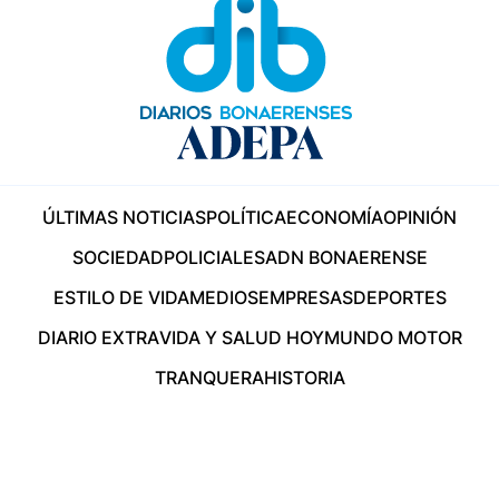
ÚLTIMAS NOTICIAS
POLÍTICA
ECONOMÍA
OPINIÓN
SOCIEDAD
POLICIALES
ADN BONAERENSE
ESTILO DE VIDA
MEDIOS
EMPRESAS
DEPORTES
DIARIO EXTRA
VIDA Y SALUD HOY
MUNDO MOTOR
TRANQUERA
HISTORIA