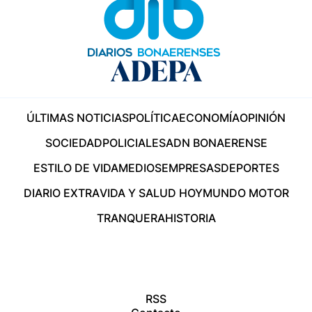
ÚLTIMAS NOTICIAS
POLÍTICA
ECONOMÍA
OPINIÓN
SOCIEDAD
POLICIALES
ADN BONAERENSE
ESTILO DE VIDA
MEDIOS
EMPRESAS
DEPORTES
DIARIO EXTRA
VIDA Y SALUD HOY
MUNDO MOTOR
TRANQUERA
HISTORIA
RSS