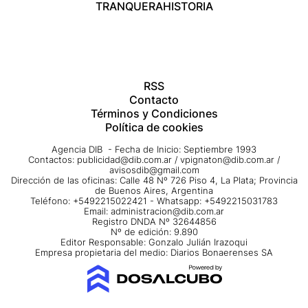
TRANQUERA
HISTORIA
RSS
Contacto
Términos y Condiciones
Política de cookies
Agencia DIB - Fecha de Inicio: Septiembre 1993
Contactos:
publicidad@dib.com.ar
/
vpignaton@dib.com.ar
/
avisosdib@gmail.com
Dirección de las oficinas: Calle 48 Nº 726 Piso 4, La Plata; Provincia
de Buenos Aires, Argentina
Teléfono: +5492215022421 - Whatsapp: +5492215031783
Email:
administracion@dib.com.ar
Registro DNDA Nº 32644856
Nº de edición: 9.890
Editor Responsable: Gonzalo Julián Irazoqui
Empresa propietaria del medio: Diarios Bonaerenses SA