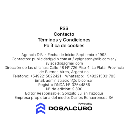
RSS
Contacto
Términos y Condiciones
Política de cookies
Agencia DIB - Fecha de Inicio: Septiembre 1993
Contactos:
publicidad@dib.com.ar
/
vpignaton@dib.com.ar
/
avisosdib@gmail.com
Dirección de las oficinas: Calle 48 Nº 726 Piso 4, La Plata; Provincia
de Buenos Aires, Argentina
Teléfono: +5492215022421 - Whatsapp: +5492215031783
Email:
administracion@dib.com.ar
Registro DNDA Nº 32644856
Nº de edición: 9.890
Editor Responsable: Gonzalo Julián Irazoqui
Empresa propietaria del medio: Diarios Bonaerenses SA