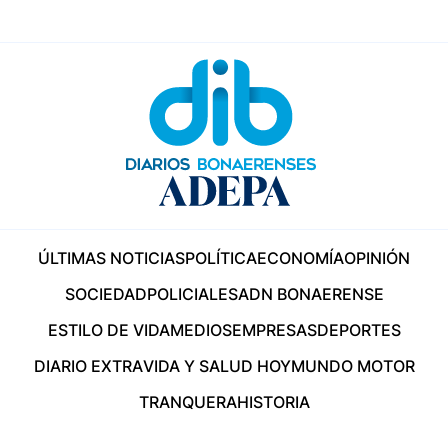
ÚLTIMAS NOTICIAS
POLÍTICA
ECONOMÍA
OPINIÓN
SOCIEDAD
POLICIALES
ADN BONAERENSE
ESTILO DE VIDA
MEDIOS
EMPRESAS
DEPORTES
DIARIO EXTRA
VIDA Y SALUD HOY
MUNDO MOTOR
TRANQUERA
HISTORIA