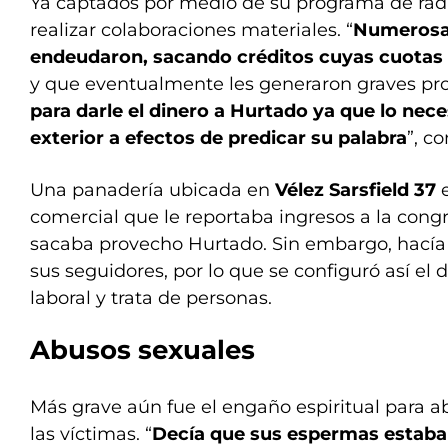
Ya captados por medio de su programa de radio
realizar colaboraciones materiales. “
Numerosas
endeudaron, sacando créditos cuyas cuotas
y que eventualmente les generaron graves p
para darle el dinero a Hurtado ya que lo neces
exterior a efectos de predicar su palabra
”, co
Una panadería ubicada en
Vélez Sarsfield 37
e
comercial que le reportaba ingresos a la cong
sacaba provecho Hurtado. Sin embargo, hacía 
sus seguidores, por lo que se configuró así el 
laboral y trata de personas.
Abusos sexuales
Más grave aún fue el engaño espiritual para 
las víctimas. “
Decía que sus espermas estaba