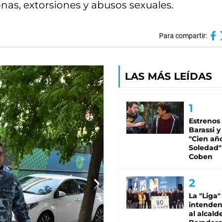
nas, extorsiones y abusos sexuales.
Para compartir:
LAS MÁS LEÍDAS
Estrenos
Barassi y
"Cien añ
Soledad"
Coben
La "Liga"
intende
al alcald