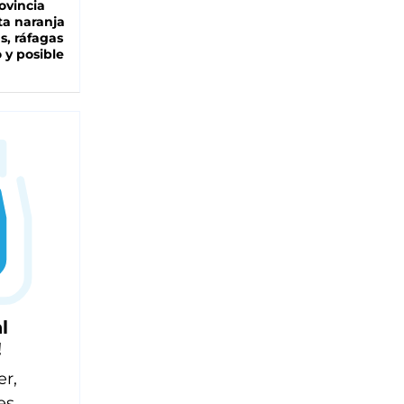
ovincia
ta naranja
as, ráfagas
 y posible
l
!
er,
es