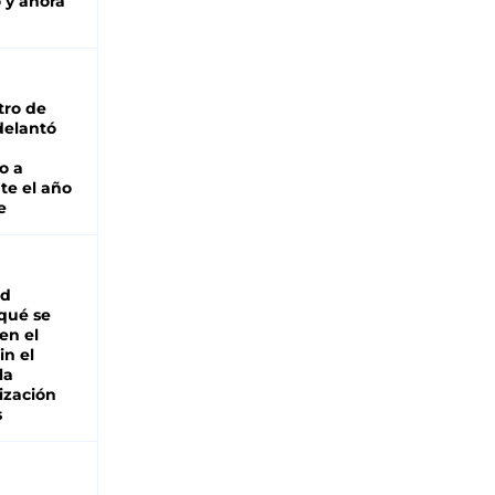
 y ahora
tro de
adelantó
o a
te el año
e
ad
 qué se
en el
in el
la
ización
s