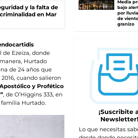
Media pr
guridad y la falta de
bajo aler
por lluvi
 criminalidad en Mar
de viento
granizo
endocartidis
l de Ezeiza, donde
a manera, Hurtado
ena de 24 años que
e 2016, cuando salieron
 Apostólico y Profético
o”
, de O’Higgins 333, en
a familia Hurtado.
¡Suscribite a
Newsletter
Lo que necesitas sab
desde donde necesit