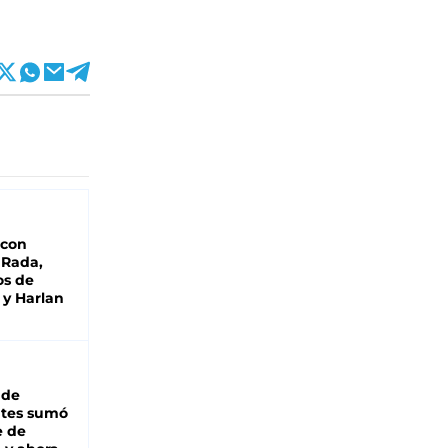
 con
 Rada,
os de
 y Harlan
 de
ntes sumó
e de