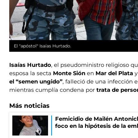
El "apóstol" Isaías Hurtado.
Isaías Hurtado
, el pseudoministro religioso 
esposa la secta
Monte Sión
en
Mar del Plata
y
el “semen ungido”
, falleció de una infección
mientras cumplía condena por
trata de pers
Más noticias
Femicidio de Mailén Antonich
foco en la hipótesis de la e