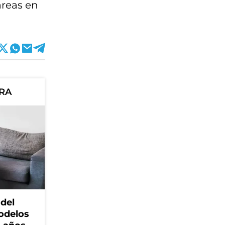
areas en
ORA
 del
odelos