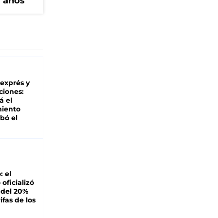
1 años
 exprés y
ciones:
á el
miento
bó el
: el
oficializó
 del 20%
ifas de los