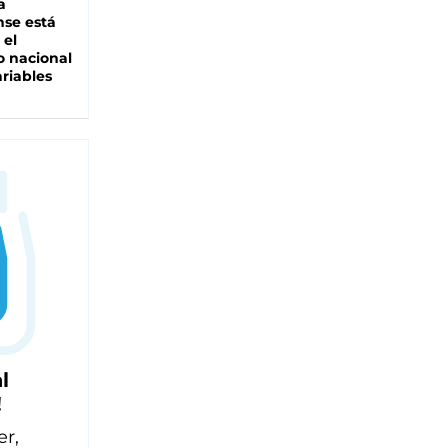
a
se está
 el
 nacional
riables
l
!
er,