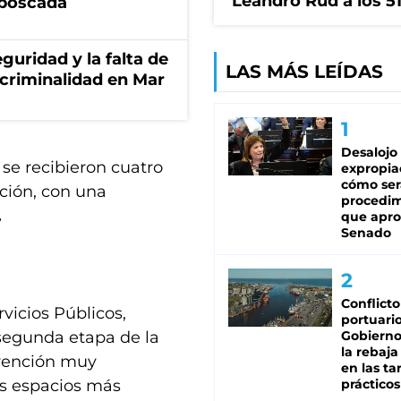
Leandro Rud a los 5
mboscada
guridad y la falta de
LAS MÁS LEÍDAS
 criminalidad en Mar
Desalojo
 se recibieron cuatro
expropia
cómo ser
ción, con una
procedi
.
que apro
Senado
Conflicto
vicios Públicos,
portuario
 segunda etapa de la
Gobierno 
la rebaja
rvención muy
en las tar
os espacios más
prácticos