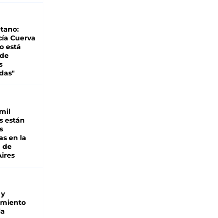
tano:
cía Cuerva
o está
 de
s
das"
mil
s están
s
as en la
a de
ires
 y
miento
la