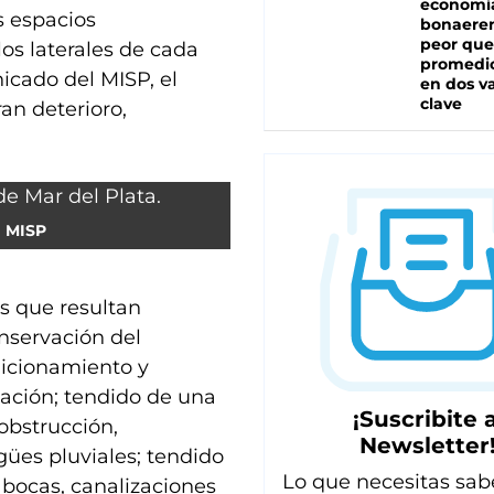
economí
s espacios
bonaeren
peor que
los laterales de cada
promedio
icado del MISP, el
en dos va
clave
an deterioro,
MISP
es que resultan
nservación del
dicionamiento y
zación; tendido de una
¡Suscribite a
obstrucción,
Newsletter
gües pluviales; tendido
Lo que necesitas sab
 bocas, canalizaciones