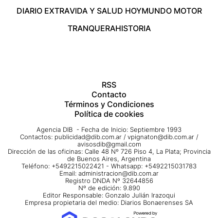
DIARIO EXTRA
VIDA Y SALUD HOY
MUNDO MOTOR
TRANQUERA
HISTORIA
RSS
Contacto
Términos y Condiciones
Política de cookies
Agencia DIB - Fecha de Inicio: Septiembre 1993
Contactos:
publicidad@dib.com.ar
/
vpignaton@dib.com.ar
/
avisosdib@gmail.com
Dirección de las oficinas: Calle 48 Nº 726 Piso 4, La Plata; Provincia
de Buenos Aires, Argentina
Teléfono: +5492215022421 - Whatsapp: +5492215031783
Email:
administracion@dib.com.ar
Registro DNDA Nº 32644856
Nº de edición: 9.890
Editor Responsable: Gonzalo Julián Irazoqui
Empresa propietaria del medio: Diarios Bonaerenses SA