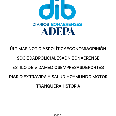
ÚLTIMAS NOTICIAS
POLÍTICA
ECONOMÍA
OPINIÓN
SOCIEDAD
POLICIALES
ADN BONAERENSE
ESTILO DE VIDA
MEDIOS
EMPRESAS
DEPORTES
DIARIO EXTRA
VIDA Y SALUD HOY
MUNDO MOTOR
TRANQUERA
HISTORIA