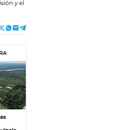
sión y el
ORA
eas