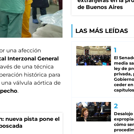
extranjeras en la pr
de Buenos Aires
LAS MÁS LEÍDAS
por una afección
El Senad
al Interzonal General
media sa
ravés de una técnica
ley de p
privada, 
peración histórica para
Gobierno
 una válvula aórtica de
ceder en
capítulos
l pecho
.
Desalojo
: nueva pista pone el
expropia
cómo ser
mboscada
procedi