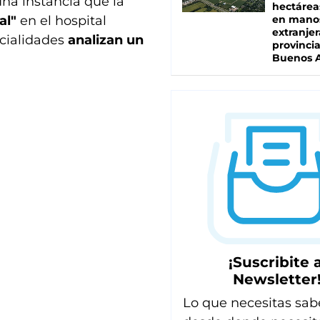
una instancia que la
hectárea
al"
en el hospital
en mano
extranjer
ecialidades
analizan un
provinci
Buenos A
¡Suscribite a
Newsletter
Lo que necesitas sab