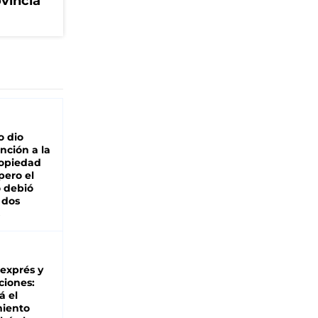
ovincia
o dio
nción a la
ropiedad
pero el
 debió
 dos
 exprés y
ciones:
á el
miento