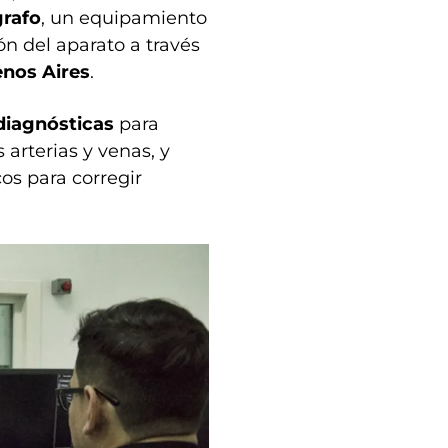
grafo
, un equipamiento
ón del aparato a través
enos Aires
.
diagnósticas
para
 arterias y venas, y
os para corregir