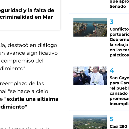
que apro
Senado
guridad y la falta de
 criminalidad en Mar
Conflicto
portuario
Gobierno 
ía, destacó en diálogo
la rebaja
en las tar
un avance significativo
prácticos
el compromiso del
edimiento".
San Caye
 reemplazo de las
para Gar
"el puebl
nal "se hace a cielo
cansado
ue
"existía una altísima
promesa
incumpli
cedimiento"
Casi 290 