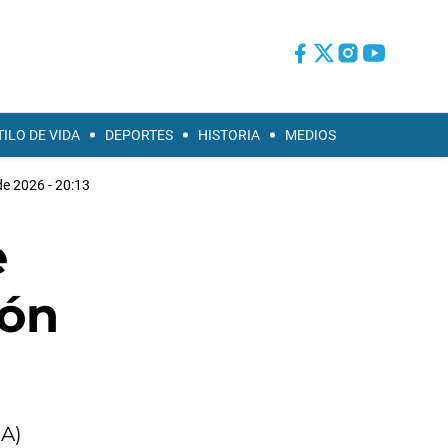
TILO DE VIDA
DEPORTES
HISTORIA
MEDIOS
e 2026 - 20:13
e
zón
GA)