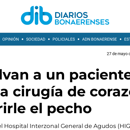
OPINIÓN
SOCIEDAD
POLICIALES
ADN BONAERENSE
ES
27 de mayo d
alvan a un pacient
na cirugía de cora
irle el pecho
el Hospital Interzonal General de Agudos (HI