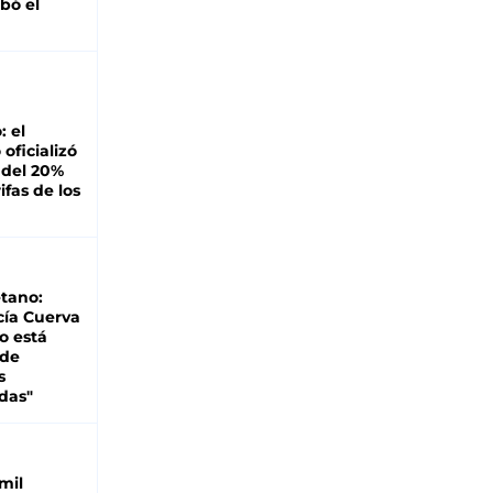
bó el
: el
oficializó
 del 20%
ifas de los
tano:
cía Cuerva
o está
 de
s
das"
mil