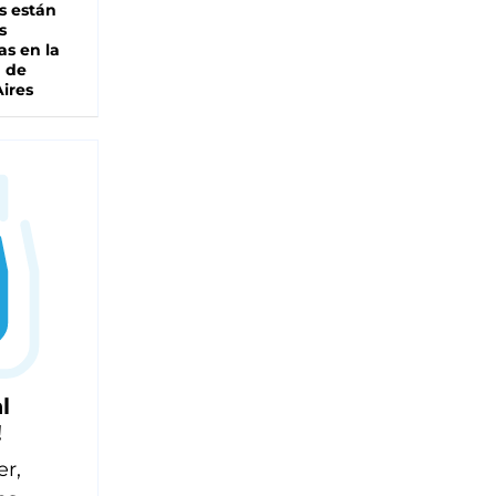
s están
s
as en la
a de
ires
l
!
er,