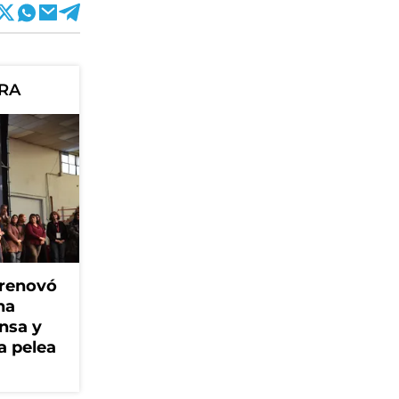
ORA
 renovó
na
ensa y
a pelea