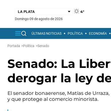
4°
domingo 09 de agosto de 2026
ÚLTIMAS NOTICIAS
POLÍTICA
ECONOMÍA
Portada
>
Política
>
Senado
Senado: La Libe
derogar la ley d
El senador bonaerense, Matías de Urraza
y que protege al comercio minorista.