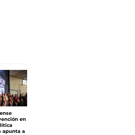
rense
vención en
ítica
a apunta a