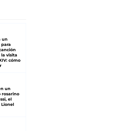
n un
 para
 canción
 la visita
XIV: cómo
r
en un
 rosarino
si, el
 Lionel