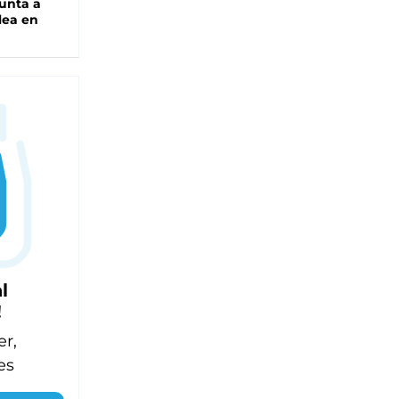
unta a
lea en
l
!
er,
es