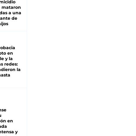
micidio
: mataron
das a una
lante de
hijos
robacia
oto en
le y la
as redes:
ndieron la
hasta
nse
u
ión en
ada
intensa y