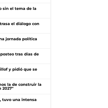
 sin el tema de la
trasa el diálogo con
a jornada política
osteo tras días de
llof y pidió que se
s la de construir la
n 2027"
a, tuvo una intensa