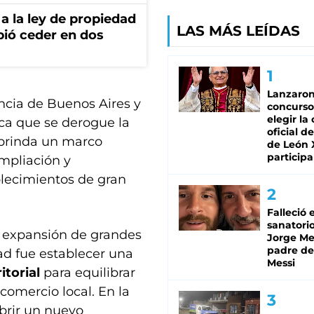
a la ley de propiedad
LAS MÁS LEÍDAS
bió ceder en dos
Lanzaro
incia de Buenos Aires y
concurso
elegir la
ca que se derogue la
oficial de
 brinda un marco
de León 
participa
ampliación y
blecimientos de gran
Falleció 
sanatorio
e expansión de grandes
Jorge Mes
padre de
ad fue establecer una
Messi
itorial
para equilibrar
comercio local. En la
brir un nuevo