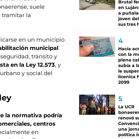
Brutal fe
onaerense, suele
en Luján
a puñala
 tramitar la
joven de
sus tres 
icarse en un municipio
abilitación municipal
Hacía ac
con la m
 seguridad, tránsito y
plena cal
ista en la Ley 12.573
, y
subía a l
le suspe
urbano y social del
licenica 
2099
ley
La UCR
bonaere
e la normativa podría
renovó s
omerciales, centros
Convenc
una jorn
pecialmente en
política 