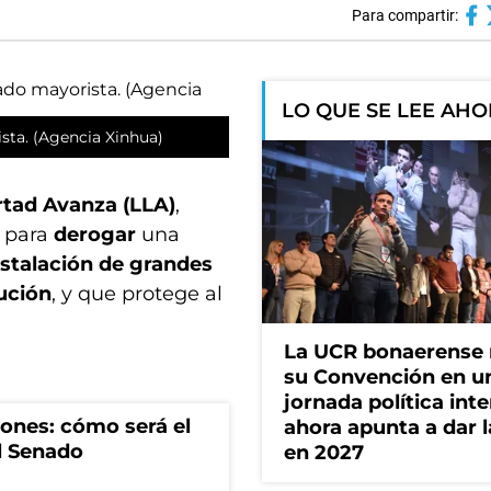
Para compartir:
LO QUE SE LEE AH
ta. (Agencia Xinhua)
rtad Avanza (LLA)
,
y para
derogar
una
nstalación de grandes
ución
, y que protege al
La UCR bonaerense
su Convención en u
jornada política int
iones: cómo será el
ahora apunta a dar l
l Senado
en 2027