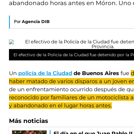
abandonado horas antes en Móron. Uno de
Por
Agencia DIB
El efectivo de la Policía de la Ciudad fue detenido por la Po
Un
policía de la Ciudad
de Buenos Aires
fue
d
haber matado de varios disparos a un joven 
de un enfrentamiento ocurrido después de q
reconocido por familiares de un motociclista a
y abandonado en el lugar horas antes.
Más noticias
El día en el que Juan Pablo I