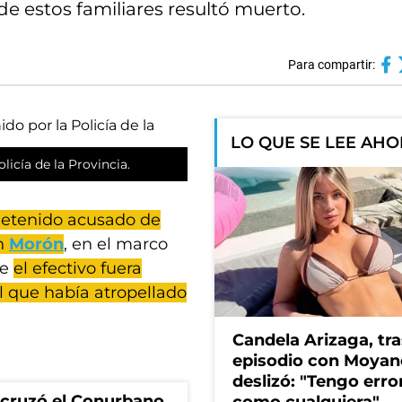
 estos familiares resultó muerto.
Para compartir:
LO QUE SE LEE AH
licía de la Provincia.
etenido acusado de
en
Morón
, en el marco
ue
el efectivo fuera
l que había atropellado
Candela Arizaga, tra
episodio con Moyan
deslizó: "Tengo erro
I cruzó el Conurbano