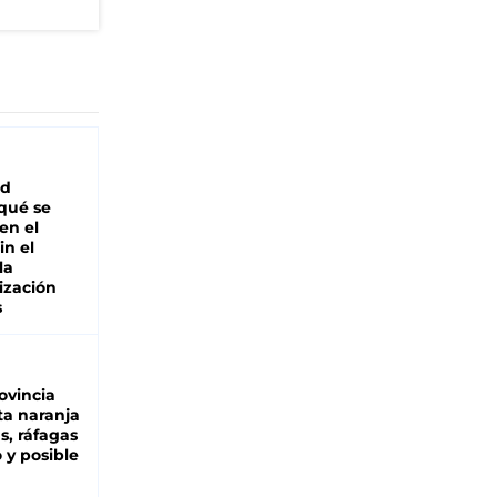
ad
 qué se
en el
in el
la
ización
s
ovincia
ta naranja
as, ráfagas
 y posible