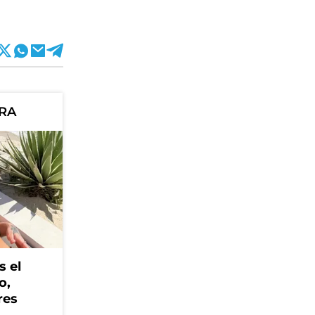
ORA
s el
o,
res