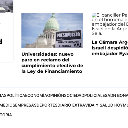
o
d
La Cámara Arg
Israelí despidió
embajador Eyal
Universidades: nuevo
paro en reclamo del
cumplimiento efectivo de
la Ley de Financiamiento
IAS
POLÍTICA
ECONOMÍA
OPINIÓN
SOCIEDAD
POLICIALES
ADN BONA
MEDIOS
EMPRESAS
DEPORTES
DIARIO EXTRA
VIDA Y SALUD HOY
M
STORIA