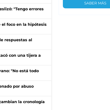
SABER MÁS
eslizó: "Tengo errores
el foco en la hipótesis
de respuestas al
tacó con una tijera a
yano: "No está todo
denado por abuso
cambian la cronología