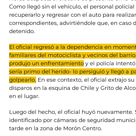
Como llegó sin el vehículo, el personal policial
recuperarlo y regresar con el auto para realizar
correspondientes, advirtiéndole que, en caso 
detenido.
El oficial regresó a la dependencia en momen
familiares del motociclista y vecinos del barrio
produjo un enfrentamiento
y el policía intent
sería primo del herido- lo persiguió y llegó a p
golpearlo.
En ese contexto, el oficial extrajo s
disparos en la esquina de Chile y Grito de Alco
en el lugar.
Luego del hecho, el oficial huyó nuevamente.
identificado por cámaras de seguridad munic
tarde en la zona de Morón Centro.