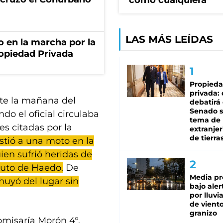
como cualquiera"
LAS MÁS LEÍDAS
o en la marcha por la
ropiedad Privada
Propied
privada:
te la mañana del
debatirá 
Senado s
do el oficial circulaba
tema de 
s citadas por la
extranjer
de tierra
tió a una moto en la
ien sufrió heridas de
tuto de Haedo.
De
Media pr
 huyó del lugar sin
bajo aler
por lluvi
de viento
granizo
omisaría Morón 4°.