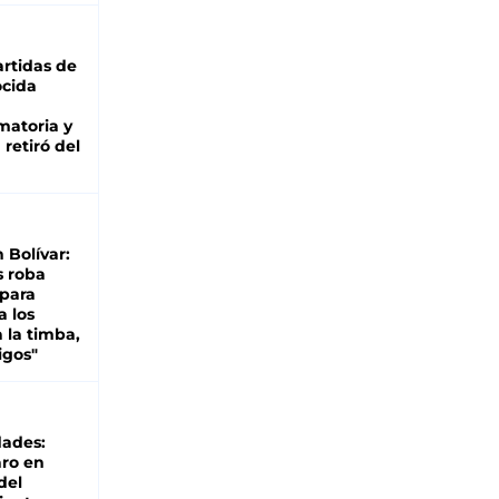
rtidas de
cida
matoria y
retiró del
n Bolívar:
s roba
 para
a los
 la timba,
igos"
dades:
ro en
del