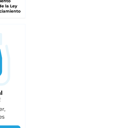
iento
de la Ley
ciamiento
l
!
er,
es