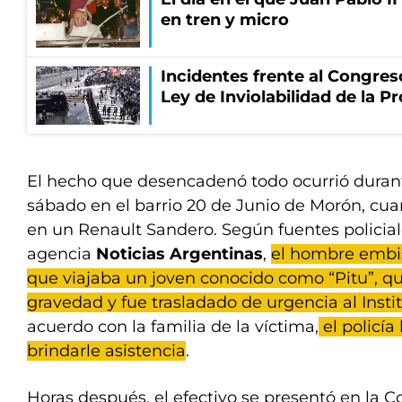
en tren y micro
Incidentes frente al Congres
Ley de Inviolabilidad de la P
El hecho que desencadenó todo ocurrió duran
sábado en el barrio 20 de Junio de Morón, cuan
en un Renault Sandero. Según fuentes policiale
agencia
Noticias Argentinas
,
el hombre embis
que viajaba un joven conocido como “Pitu”, qu
gravedad y fue trasladado de urgencia al Insti
acuerdo con la familia de la víctima,
el policía
brindarle asistencia
.
Horas después, el efectivo se presentó en la C