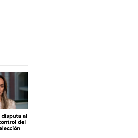
 disputa al
control del
elección
s