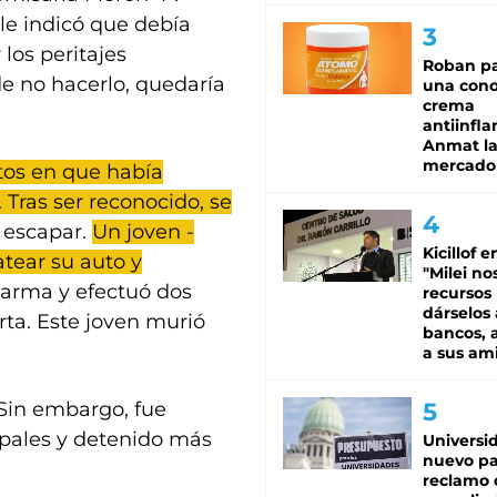
 le indicó que debía
 los peritajes
Roban pa
de no hacerlo, quedaría
una cono
crema
antiinfla
Anmat la 
mercado
tos en que había
. Tras ser reconocido, se
ó escapar.
Un joven -
Kicillof e
atear su auto y
"Milei no
u arma y efectuó dos
recursos
dárselos 
rta. Este joven murió
bancos, a
a sus am
 Sin embargo, fue
ipales y detenido más
Universi
nuevo pa
reclamo 