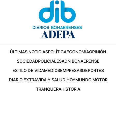
ÚLTIMAS NOTICIAS
POLÍTICA
ECONOMÍA
OPINIÓN
SOCIEDAD
POLICIALES
ADN BONAERENSE
ESTILO DE VIDA
MEDIOS
EMPRESAS
DEPORTES
DIARIO EXTRA
VIDA Y SALUD HOY
MUNDO MOTOR
TRANQUERA
HISTORIA