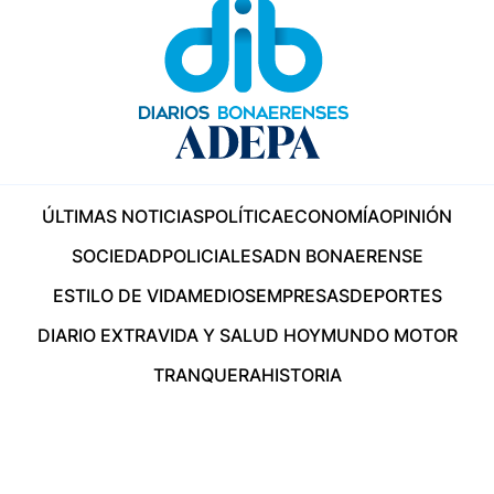
ÚLTIMAS NOTICIAS
POLÍTICA
ECONOMÍA
OPINIÓN
SOCIEDAD
POLICIALES
ADN BONAERENSE
ESTILO DE VIDA
MEDIOS
EMPRESAS
DEPORTES
DIARIO EXTRA
VIDA Y SALUD HOY
MUNDO MOTOR
TRANQUERA
HISTORIA