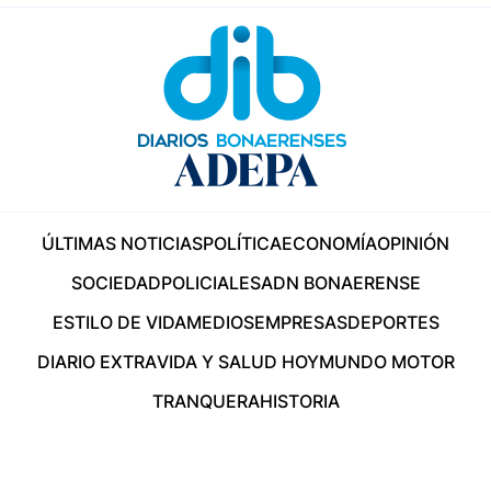
ÚLTIMAS NOTICIAS
POLÍTICA
ECONOMÍA
OPINIÓN
SOCIEDAD
POLICIALES
ADN BONAERENSE
ESTILO DE VIDA
MEDIOS
EMPRESAS
DEPORTES
DIARIO EXTRA
VIDA Y SALUD HOY
MUNDO MOTOR
TRANQUERA
HISTORIA