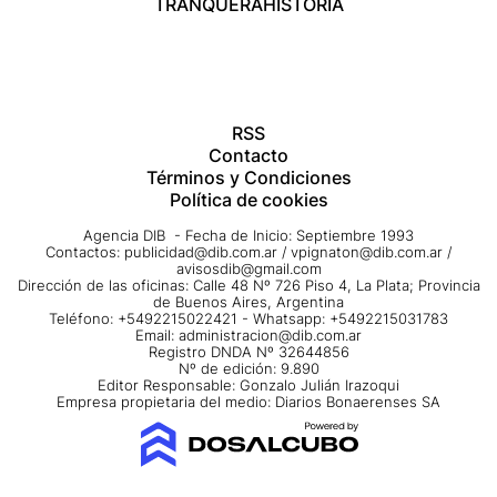
TRANQUERA
HISTORIA
RSS
Contacto
Términos y Condiciones
Política de cookies
Agencia DIB - Fecha de Inicio: Septiembre 1993
Contactos:
publicidad@dib.com.ar
/
vpignaton@dib.com.ar
/
avisosdib@gmail.com
Dirección de las oficinas: Calle 48 Nº 726 Piso 4, La Plata; Provincia
de Buenos Aires, Argentina
Teléfono: +5492215022421 - Whatsapp: +5492215031783
Email:
administracion@dib.com.ar
Registro DNDA Nº 32644856
Nº de edición: 9.890
Editor Responsable: Gonzalo Julián Irazoqui
Empresa propietaria del medio: Diarios Bonaerenses SA