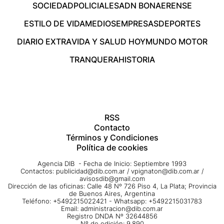
SOCIEDAD
POLICIALES
ADN BONAERENSE
ESTILO DE VIDA
MEDIOS
EMPRESAS
DEPORTES
DIARIO EXTRA
VIDA Y SALUD HOY
MUNDO MOTOR
TRANQUERA
HISTORIA
RSS
Contacto
Términos y Condiciones
Política de cookies
Agencia DIB - Fecha de Inicio: Septiembre 1993
Contactos:
publicidad@dib.com.ar
/
vpignaton@dib.com.ar
/
avisosdib@gmail.com
Dirección de las oficinas: Calle 48 Nº 726 Piso 4, La Plata; Provincia
de Buenos Aires, Argentina
Teléfono: +5492215022421 - Whatsapp: +5492215031783
Email:
administracion@dib.com.ar
Registro DNDA Nº 32644856
Nº de edición: 9.890