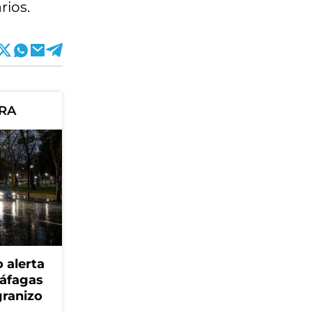
rios.
ORA
 alerta
ráfagas
granizo