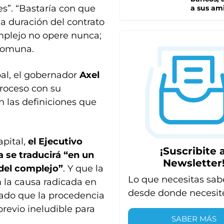
es”. “Bastaría con que
a sus am
la duración del contrato
mplejo no opere nunca;
 comuna.
al, el gobernador
Axel
roceso con su
n las definiciones que
apital,
el Ejecutivo
¡Suscribite a
a se traducirá “en un
Newsletter
 del complejo”
. Y que la
Lo que necesitas sab
 la causa radicada en
desde donde necesit
dado que la procedencia
revio ineludible para
SABER MÁS