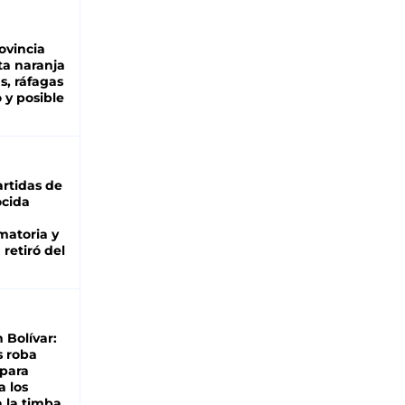
ovincia
ta naranja
as, ráfagas
 y posible
rtidas de
cida
matoria y
retiró del
n Bolívar:
s roba
 para
a los
 la timba,