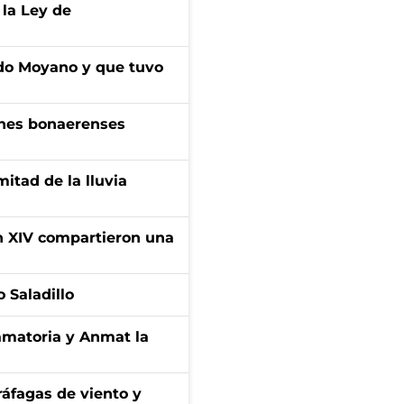
 la Ley de
do Moyano y que tuvo
enes bonaerenses
itad de la lluvia
ón XIV compartieron una
 Saladillo
amatoria y Anmat la
 ráfagas de viento y