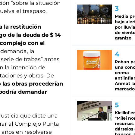
ción “sobre la situación
uelva el traspaso.
Media pr
bajo aler
 la restitución
por lluvi
de viento
o de la deuda de $ 14
granizo
 complejo con el
a demanda, la
serie de trabas” antes
Roban pa
n la intención de
una cono
crema
itaciones y obras. De
antiinfla
 las obras procederían
Anmat la 
mercado
a podría demandar
Kicillof e
 Justicia que dicte una
"Milei no
rar al Complejo Punta
recursos
dárselos 
 años en resolverse
bancos, a