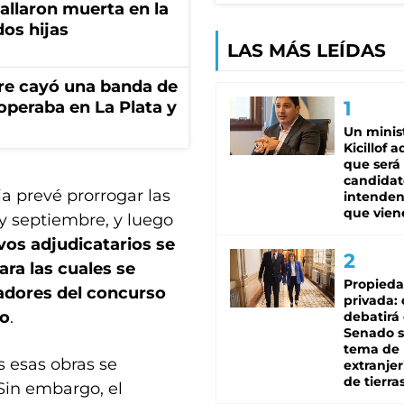
hallaron muerta en la
os hijas
LAS MÁS LEÍDAS
re cayó una banda de
operaba en La Plata y
Un minis
Kicillof 
que será
candidat
cia prevé prorrogar las
intenden
que vien
y septiembre, y luego
vos adjudicatarios se
ara las cuales se
Propied
adores del concurso
privada:
io
.
debatirá 
Senado s
tema de 
s esas obras se
extranjer
de tierra
Sin embargo, el