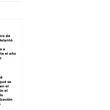
tro de
adelantó
o a
te el año
e
ad
 qué se
en el
in el
la
ización
s