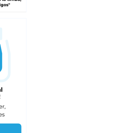
igos"
l
!
er,
es