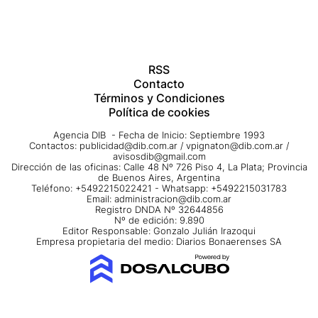
RSS
Contacto
Términos y Condiciones
Política de cookies
Agencia DIB - Fecha de Inicio: Septiembre 1993
Contactos:
publicidad@dib.com.ar
/
vpignaton@dib.com.ar
/
avisosdib@gmail.com
Dirección de las oficinas: Calle 48 Nº 726 Piso 4, La Plata; Provincia
de Buenos Aires, Argentina
Teléfono: +5492215022421 - Whatsapp: +5492215031783
Email:
administracion@dib.com.ar
Registro DNDA Nº 32644856
Nº de edición: 9.890
Editor Responsable: Gonzalo Julián Irazoqui
Empresa propietaria del medio: Diarios Bonaerenses SA