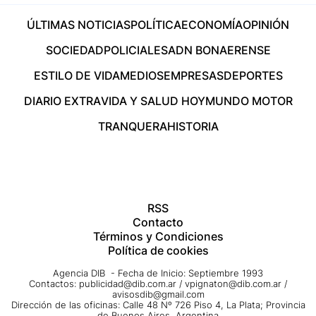
ÚLTIMAS NOTICIAS
POLÍTICA
ECONOMÍA
OPINIÓN
SOCIEDAD
POLICIALES
ADN BONAERENSE
ESTILO DE VIDA
MEDIOS
EMPRESAS
DEPORTES
DIARIO EXTRA
VIDA Y SALUD HOY
MUNDO MOTOR
TRANQUERA
HISTORIA
RSS
Contacto
Términos y Condiciones
Política de cookies
Agencia DIB - Fecha de Inicio: Septiembre 1993
Contactos:
publicidad@dib.com.ar
/
vpignaton@dib.com.ar
/
avisosdib@gmail.com
Dirección de las oficinas: Calle 48 Nº 726 Piso 4, La Plata; Provincia
de Buenos Aires, Argentina