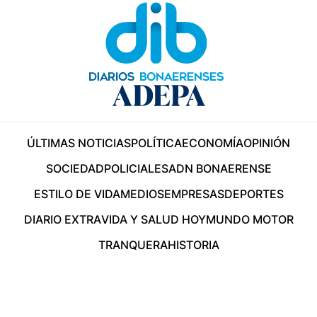
ÚLTIMAS NOTICIAS
POLÍTICA
ECONOMÍA
OPINIÓN
SOCIEDAD
POLICIALES
ADN BONAERENSE
ESTILO DE VIDA
MEDIOS
EMPRESAS
DEPORTES
DIARIO EXTRA
VIDA Y SALUD HOY
MUNDO MOTOR
TRANQUERA
HISTORIA