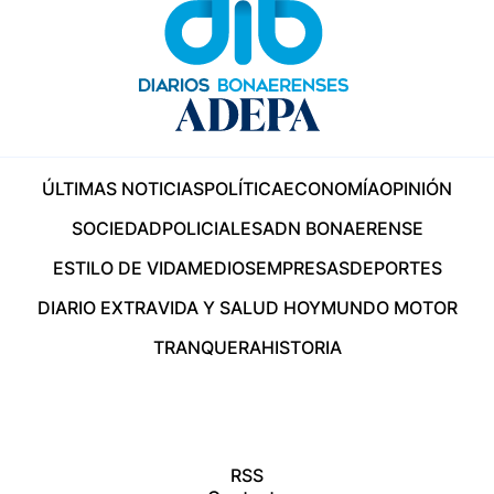
ÚLTIMAS NOTICIAS
POLÍTICA
ECONOMÍA
OPINIÓN
SOCIEDAD
POLICIALES
ADN BONAERENSE
ESTILO DE VIDA
MEDIOS
EMPRESAS
DEPORTES
DIARIO EXTRA
VIDA Y SALUD HOY
MUNDO MOTOR
TRANQUERA
HISTORIA
RSS