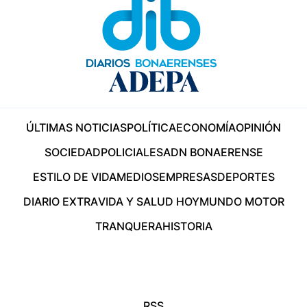
ÚLTIMAS NOTICIAS
POLÍTICA
ECONOMÍA
OPINIÓN
SOCIEDAD
POLICIALES
ADN BONAERENSE
ESTILO DE VIDA
MEDIOS
EMPRESAS
DEPORTES
DIARIO EXTRA
VIDA Y SALUD HOY
MUNDO MOTOR
TRANQUERA
HISTORIA
RSS