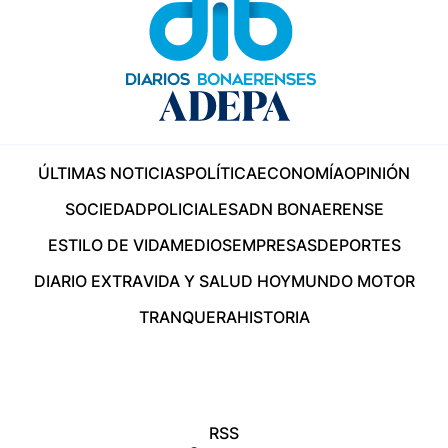
ÚLTIMAS NOTICIAS
POLÍTICA
ECONOMÍA
OPINIÓN
SOCIEDAD
POLICIALES
ADN BONAERENSE
ESTILO DE VIDA
MEDIOS
EMPRESAS
DEPORTES
DIARIO EXTRA
VIDA Y SALUD HOY
MUNDO MOTOR
TRANQUERA
HISTORIA
RSS