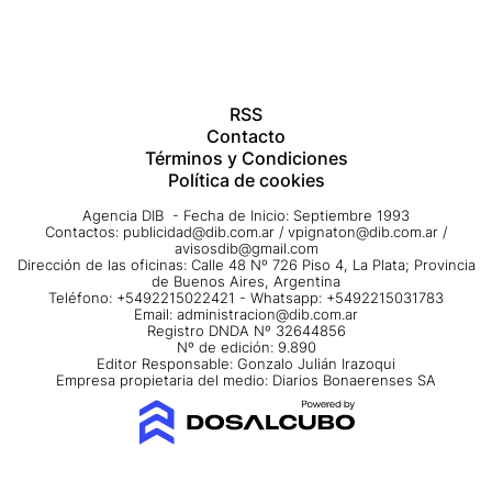
RSS
Contacto
Términos y Condiciones
Política de cookies
Agencia DIB - Fecha de Inicio: Septiembre 1993
Contactos:
publicidad@dib.com.ar
/
vpignaton@dib.com.ar
/
avisosdib@gmail.com
Dirección de las oficinas: Calle 48 Nº 726 Piso 4, La Plata; Provincia
de Buenos Aires, Argentina
Teléfono: +5492215022421 - Whatsapp: +5492215031783
Email:
administracion@dib.com.ar
Registro DNDA Nº 32644856
Nº de edición: 9.890
Editor Responsable: Gonzalo Julián Irazoqui
Empresa propietaria del medio: Diarios Bonaerenses SA