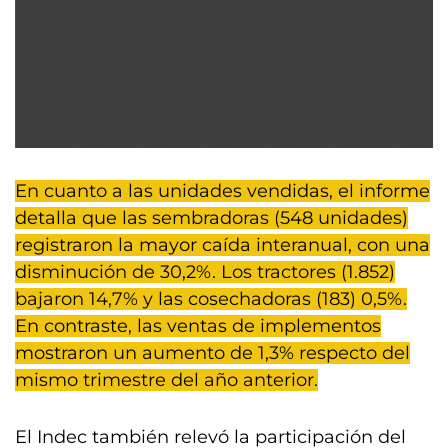
En cuanto a las unidades vendidas, el informe
detalla que las sembradoras (548 unidades)
registraron la mayor caída interanual, con una
disminución de 30,2%. Los tractores (1.852)
bajaron 14,7% y las cosechadoras (183) 0,5%.
En contraste, las ventas de implementos
mostraron un aumento de 1,3% respecto del
mismo trimestre del año anterior.
El Indec también relevó la participación del