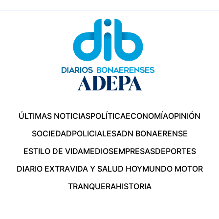
ÚLTIMAS NOTICIAS
POLÍTICA
ECONOMÍA
OPINIÓN
SOCIEDAD
POLICIALES
ADN BONAERENSE
ESTILO DE VIDA
MEDIOS
EMPRESAS
DEPORTES
DIARIO EXTRA
VIDA Y SALUD HOY
MUNDO MOTOR
TRANQUERA
HISTORIA