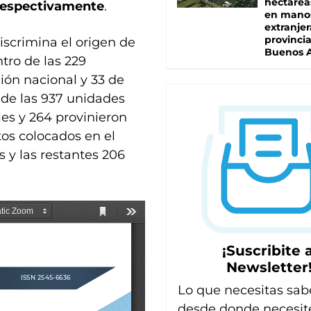
hectárea
 respectivamente
.
en mano
extranjer
provinci
iscrimina el origen de
Buenos A
tro de las 229
ión nacional y 33 de
 de las 937 unidades
les y 264 provinieron
tos colocados en el
s y las restantes 206
¡Suscribite a
Newsletter
Lo que necesitas sab
desde donde necesit