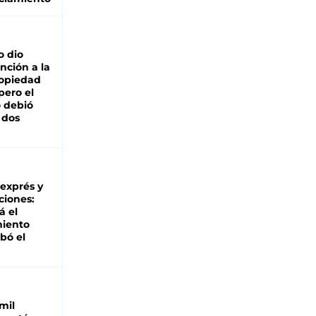
o dio
nción a la
ropiedad
pero el
 debió
 dos
 exprés y
ciones:
á el
miento
bó el
mil