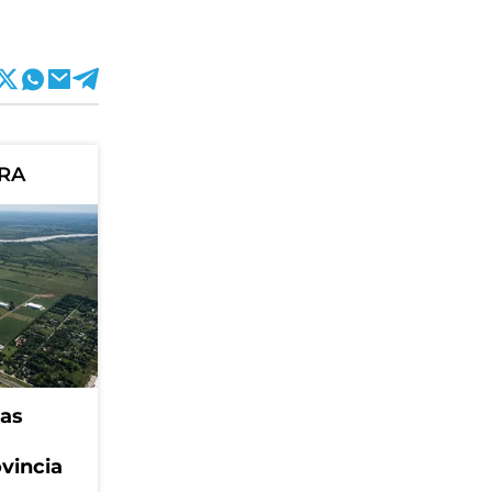
ORA
eas
ovincia