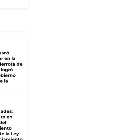
buscó
ar en la
derrota de
e logró
obierno
e la
dades:
ro en
del
iento
de la Ley
ciamiento