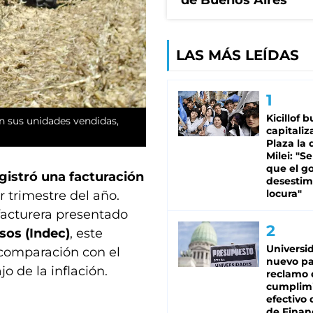
de Buenos Aires
LAS MÁS LEÍDAS
Kicillof 
n sus unidades vendidas,
capitaliz
Plaza la 
Milei: "S
que el g
egistró una facturación
desestim
locura"
 trimestre del año.
facturera presentado
sos (Indec)
, este
Universi
comparación con el
nuevo pa
 de la inflación.
reclamo 
cumplim
efectivo 
de Finan