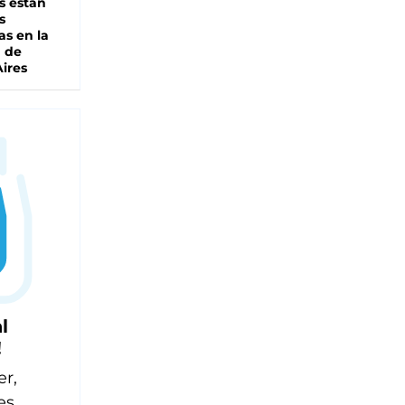
s están
s
as en la
a de
ires
l
!
er,
es