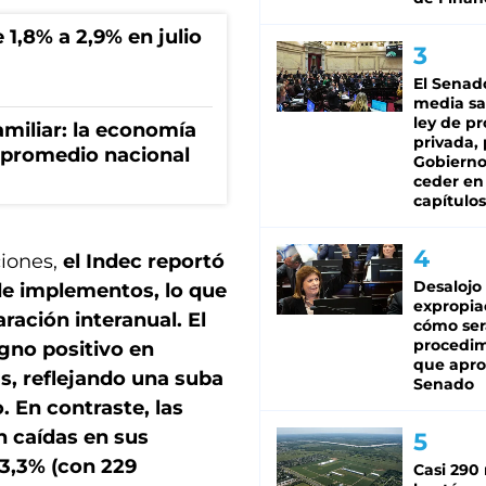
 1,8% a 2,9% en julio
El Senad
media sa
ley de p
miliar: la economía
privada, 
 promedio nacional
Gobierno
ceder en
capítulos
ciones,
el Indec reportó
Desalojo
de implementos, lo que
expropia
ración interanual. El
cómo ser
procedi
gno positivo en
que apro
s, reflejando una suba
Senado
. En contraste, las
n caídas en sus
13,3% (con 229
Casi 290 