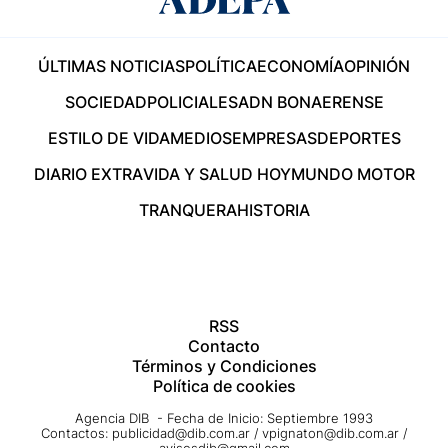
ÚLTIMAS NOTICIAS
POLÍTICA
ECONOMÍA
OPINIÓN
SOCIEDAD
POLICIALES
ADN BONAERENSE
ESTILO DE VIDA
MEDIOS
EMPRESAS
DEPORTES
DIARIO EXTRA
VIDA Y SALUD HOY
MUNDO MOTOR
TRANQUERA
HISTORIA
RSS
Contacto
Términos y Condiciones
Política de cookies
Agencia DIB - Fecha de Inicio: Septiembre 1993
Contactos:
publicidad@dib.com.ar
/
vpignaton@dib.com.ar
/
avisosdib@gmail.com