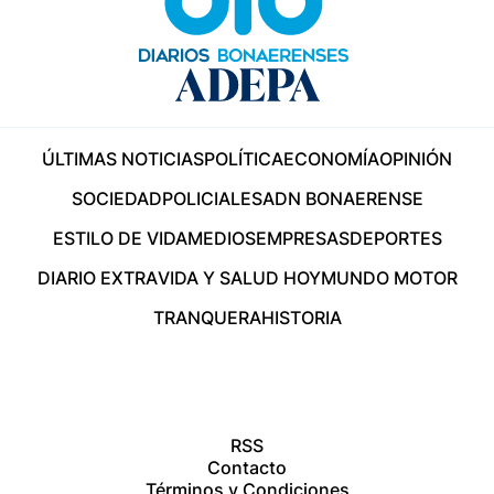
ÚLTIMAS NOTICIAS
POLÍTICA
ECONOMÍA
OPINIÓN
SOCIEDAD
POLICIALES
ADN BONAERENSE
ESTILO DE VIDA
MEDIOS
EMPRESAS
DEPORTES
DIARIO EXTRA
VIDA Y SALUD HOY
MUNDO MOTOR
TRANQUERA
HISTORIA
RSS
Contacto
Términos y Condiciones