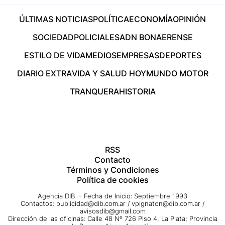
ÚLTIMAS NOTICIAS
POLÍTICA
ECONOMÍA
OPINIÓN
SOCIEDAD
POLICIALES
ADN BONAERENSE
ESTILO DE VIDA
MEDIOS
EMPRESAS
DEPORTES
DIARIO EXTRA
VIDA Y SALUD HOY
MUNDO MOTOR
TRANQUERA
HISTORIA
RSS
Contacto
Términos y Condiciones
Política de cookies
Agencia DIB - Fecha de Inicio: Septiembre 1993
Contactos:
publicidad@dib.com.ar
/
vpignaton@dib.com.ar
/
avisosdib@gmail.com
Dirección de las oficinas: Calle 48 Nº 726 Piso 4, La Plata; Provincia