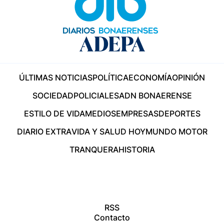
ÚLTIMAS NOTICIAS
POLÍTICA
ECONOMÍA
OPINIÓN
SOCIEDAD
POLICIALES
ADN BONAERENSE
ESTILO DE VIDA
MEDIOS
EMPRESAS
DEPORTES
DIARIO EXTRA
VIDA Y SALUD HOY
MUNDO MOTOR
TRANQUERA
HISTORIA
RSS
Contacto