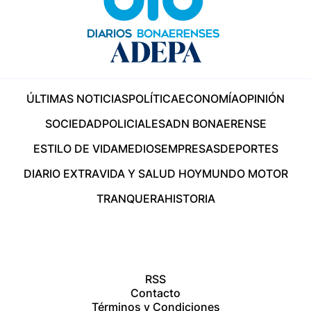
ÚLTIMAS NOTICIAS
POLÍTICA
ECONOMÍA
OPINIÓN
SOCIEDAD
POLICIALES
ADN BONAERENSE
ESTILO DE VIDA
MEDIOS
EMPRESAS
DEPORTES
DIARIO EXTRA
VIDA Y SALUD HOY
MUNDO MOTOR
TRANQUERA
HISTORIA
RSS
Contacto
Términos y Condiciones