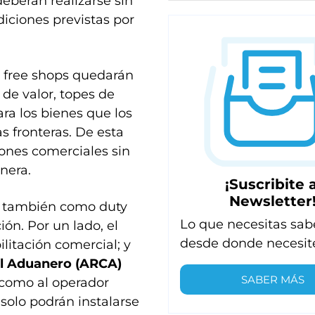
deberán realizarse sin
diciones previstas por
s free shops quedarán
 de valor, topes de
ra los bienes que los
s fronteras. De esta
iones comerciales sin
nera.
¡Suscribite a
Newsletter
os también como duty
Lo que necesitas sab
ión. Por un lado, el
desde donde necesit
ilitación comercial; y
l Aduanero (ARCA)
SABER MÁS
o como al operador
solo podrán instalarse