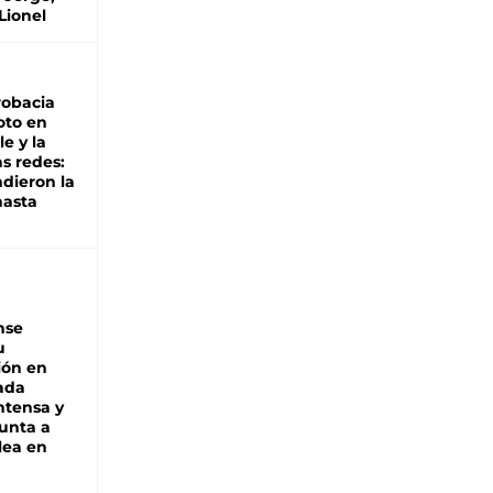
Lionel
robacia
oto en
le y la
as redes:
ndieron la
hasta
nse
u
ión en
ada
intensa y
unta a
lea en