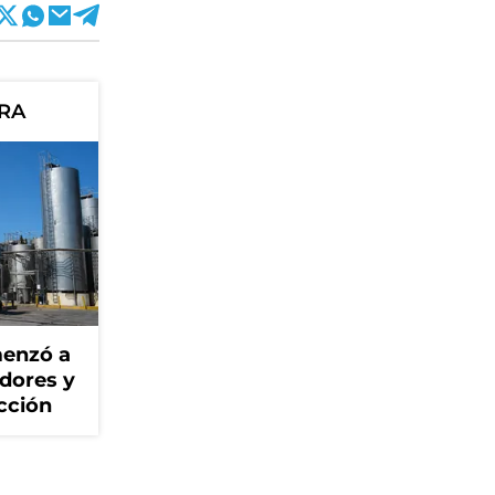
ORA
menzó a
adores y
cción