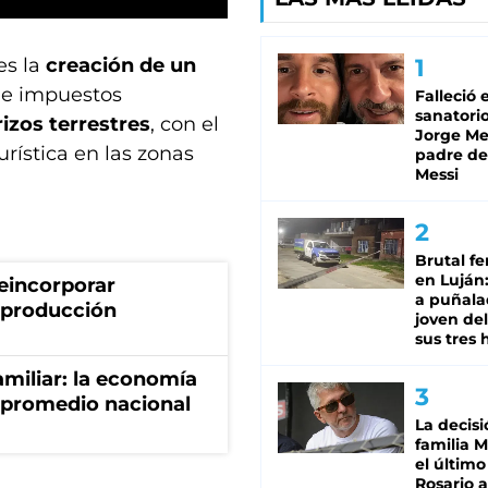
es la
creación de un
 de impuestos
Falleció 
sanatorio
izos terrestres
, con el
Jorge Mes
urística en las zonas
padre de
Messi
Brutal fe
en Luján
eincorporar
a puñala
a producción
joven de
sus tres 
miliar: la economía
 promedio nacional
La decisi
familia M
el último
Rosario a