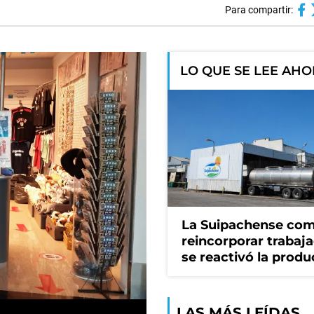
Para compartir:
LO QUE SE LEE AH
La Suipachense co
reincorporar trabaj
se reactivó la produ
LAS MÁS LEÍDAS