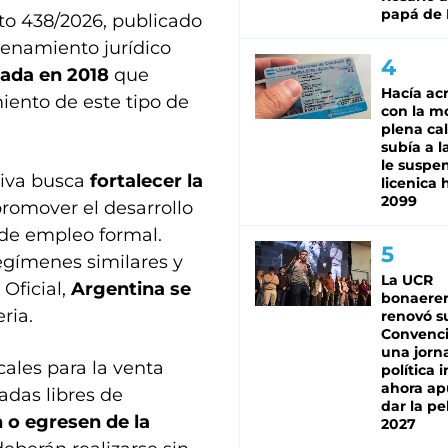
papá de 
to 438/2026, publicado
rdenamiento jurídico
bada en 2018
que
Hacía ac
ento de este tipo de
con la m
plena cal
subía a l
le suspe
tiva busca
fortalecer la
licenica 
2099
promover el desarrollo
 de empleo formal.
egímenes similares y
La UCR
Oficial,
Argentina se
bonaere
ria.
renovó s
Convenc
una jorn
cales para la venta
política 
ahora ap
adas libres de
dar la pe
 o egresen de la
2027