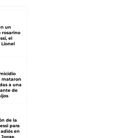
en un
 rosarino
si, el
 Lionel
micidio
: mataron
das a una
lante de
hijos
ón de la
essi para
 adiós en
 Jorge,