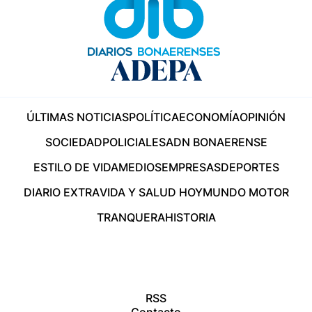
ÚLTIMAS NOTICIAS
POLÍTICA
ECONOMÍA
OPINIÓN
SOCIEDAD
POLICIALES
ADN BONAERENSE
ESTILO DE VIDA
MEDIOS
EMPRESAS
DEPORTES
DIARIO EXTRA
VIDA Y SALUD HOY
MUNDO MOTOR
TRANQUERA
HISTORIA
RSS
Contacto