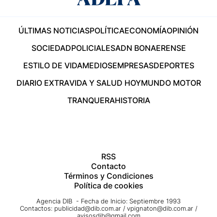
ÚLTIMAS NOTICIAS
POLÍTICA
ECONOMÍA
OPINIÓN
SOCIEDAD
POLICIALES
ADN BONAERENSE
ESTILO DE VIDA
MEDIOS
EMPRESAS
DEPORTES
DIARIO EXTRA
VIDA Y SALUD HOY
MUNDO MOTOR
TRANQUERA
HISTORIA
RSS
Contacto
Términos y Condiciones
Política de cookies
Agencia DIB - Fecha de Inicio: Septiembre 1993
Contactos:
publicidad@dib.com.ar
/
vpignaton@dib.com.ar
/
avisosdib@gmail.com