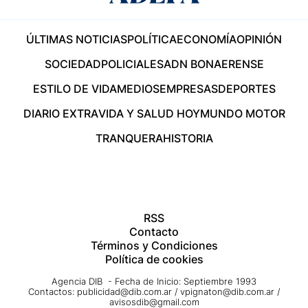
ÚLTIMAS NOTICIAS
POLÍTICA
ECONOMÍA
OPINIÓN
SOCIEDAD
POLICIALES
ADN BONAERENSE
ESTILO DE VIDA
MEDIOS
EMPRESAS
DEPORTES
DIARIO EXTRA
VIDA Y SALUD HOY
MUNDO MOTOR
TRANQUERA
HISTORIA
RSS
Contacto
Términos y Condiciones
Política de cookies
Agencia DIB - Fecha de Inicio: Septiembre 1993
Contactos:
publicidad@dib.com.ar
/
vpignaton@dib.com.ar
/
avisosdib@gmail.com