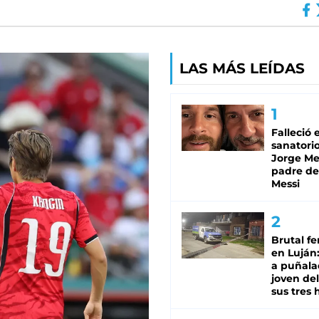
LAS MÁS LEÍDAS
Falleció 
sanatorio
Jorge Mes
padre de
Messi
Brutal fe
en Luján
a puñala
joven de
sus tres 