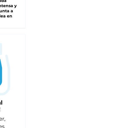
ada
intensa y
unta a
lea en
l
!
er,
es