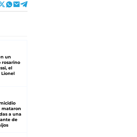
en un
 rosarino
si, el
 Lionel
micidio
: mataron
das a una
lante de
hijos