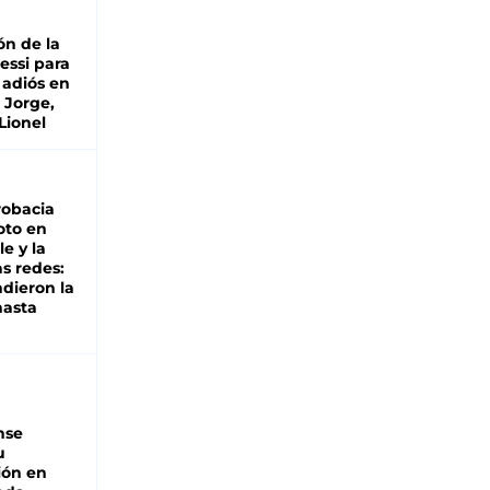
ón de la
essi para
 adiós en
 Jorge,
Lionel
robacia
oto en
le y la
as redes:
ndieron la
hasta
nse
u
ión en