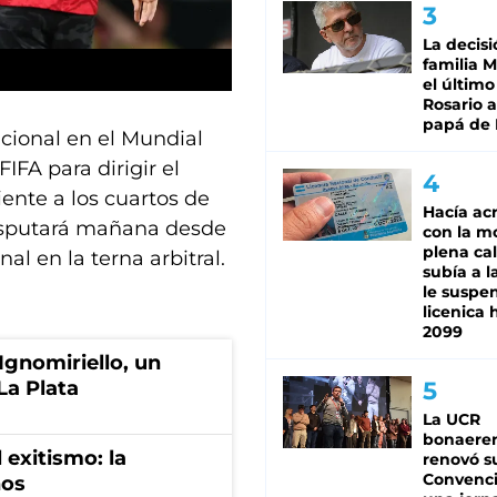
La decisi
familia M
el último
Rosario a
papá de 
cional en el Mundial
IFA para dirigir el
ente a los cuartos de
Hacía ac
disputará mañana desde
con la m
plena cal
al en la terna arbitral.
subía a l
le suspe
licenica 
2099
Ignomiriello, un
La Plata
La UCR
bonaere
 exitismo: la
renovó s
Convenc
nos