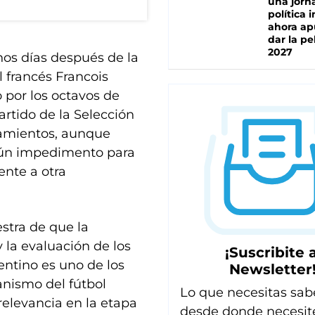
una jorn
política 
ahora ap
dar la pe
2027
nos días después de la
 francés Francois
o por los octavos de
artido de la Selección
namientos, aunque
ngún impedimento para
ente a otra
stra de que la
y la evaluación de los
¡Suscribite a
entino es uno de los
Newsletter
nismo del fútbol
Lo que necesitas sab
relevancia en la etapa
desde donde necesit