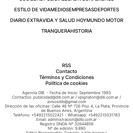
ESTILO DE VIDA
MEDIOS
EMPRESAS
DEPORTES
DIARIO EXTRA
VIDA Y SALUD HOY
MUNDO MOTOR
TRANQUERA
HISTORIA
RSS
Contacto
Términos y Condiciones
Política de cookies
Agencia DIB - Fecha de Inicio: Septiembre 1993
Contactos:
publicidad@dib.com.ar
/
vpignaton@dib.com.ar
/
avisosdib@gmail.com
Dirección de las oficinas: Calle 48 Nº 726 Piso 4, La Plata; Provincia
de Buenos Aires, Argentina
Teléfono: +5492215022421 - Whatsapp: +5492215031783
Email:
administracion@dib.com.ar
Registro DNDA Nº 32644856
Nº de edición: 9.890
Editor Responsable: Gonzalo Julián Irazoqui