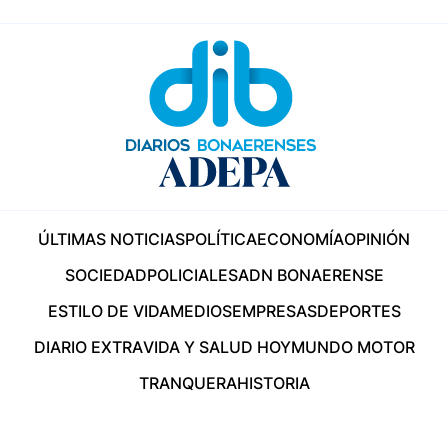
ÚLTIMAS NOTICIAS
POLÍTICA
ECONOMÍA
OPINIÓN
SOCIEDAD
POLICIALES
ADN BONAERENSE
ESTILO DE VIDA
MEDIOS
EMPRESAS
DEPORTES
DIARIO EXTRA
VIDA Y SALUD HOY
MUNDO MOTOR
TRANQUERA
HISTORIA