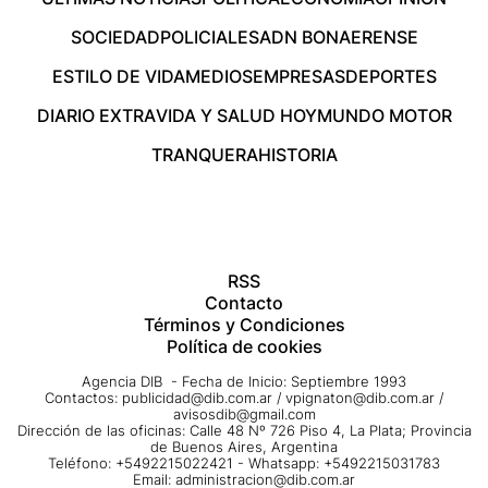
SOCIEDAD
POLICIALES
ADN BONAERENSE
ESTILO DE VIDA
MEDIOS
EMPRESAS
DEPORTES
DIARIO EXTRA
VIDA Y SALUD HOY
MUNDO MOTOR
TRANQUERA
HISTORIA
RSS
Contacto
Términos y Condiciones
Política de cookies
Agencia DIB - Fecha de Inicio: Septiembre 1993
Contactos:
publicidad@dib.com.ar
/
vpignaton@dib.com.ar
/
avisosdib@gmail.com
Dirección de las oficinas: Calle 48 Nº 726 Piso 4, La Plata; Provincia
de Buenos Aires, Argentina
Teléfono: +5492215022421 - Whatsapp: +5492215031783
Email:
administracion@dib.com.ar