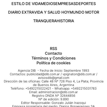
ESTILO DE VIDA
MEDIOS
EMPRESAS
DEPORTES
DIARIO EXTRA
VIDA Y SALUD HOY
MUNDO MOTOR
TRANQUERA
HISTORIA
RSS
Contacto
Términos y Condiciones
Política de cookies
Agencia DIB - Fecha de Inicio: Septiembre 1993
Contactos:
publicidad@dib.com.ar
/
vpignaton@dib.com.ar
/
avisosdib@gmail.com
Dirección de las oficinas: Calle 48 Nº 726 Piso 4, La Plata; Provincia
de Buenos Aires, Argentina
Teléfono: +5492215022421 - Whatsapp: +5492215031783
Email:
administracion@dib.com.ar
Registro DNDA Nº 32644856
Nº de edición: 9.890
Editor Responsable: Gonzalo Julián Irazoqui
Empresa propietaria del medio: Diarios Bonaerenses SA