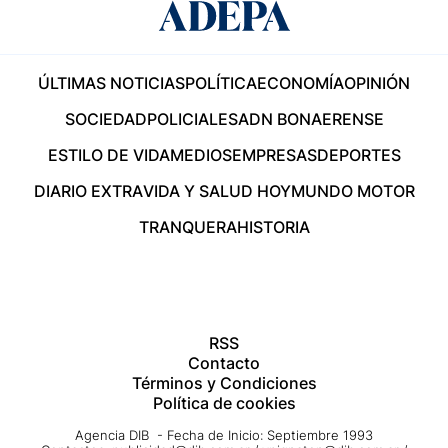
ÚLTIMAS NOTICIAS
POLÍTICA
ECONOMÍA
OPINIÓN
SOCIEDAD
POLICIALES
ADN BONAERENSE
ESTILO DE VIDA
MEDIOS
EMPRESAS
DEPORTES
DIARIO EXTRA
VIDA Y SALUD HOY
MUNDO MOTOR
TRANQUERA
HISTORIA
RSS
Contacto
Términos y Condiciones
Política de cookies
Agencia DIB - Fecha de Inicio: Septiembre 1993