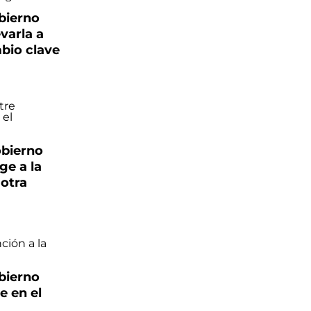
bierno
evarla a
bio clave
obierno
ge a la
 otra
bierno
e en el