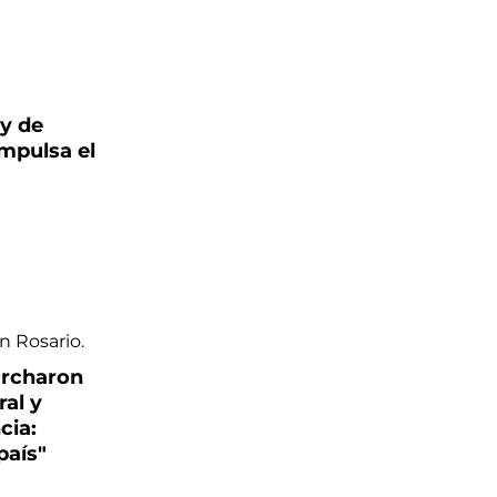
ey de
mpulsa el
archaron
ral y
cia:
país"