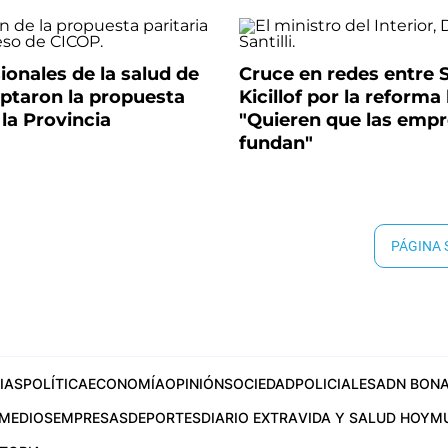
ionales de la salud de
Cruce en redes entre Sa
ptaron la propuesta
Kicillof por la reforma 
 la Provincia
"Quieren que las empr
fundan"
PÁGINA
IAS
POLÍTICA
ECONOMÍA
OPINIÓN
SOCIEDAD
POLICIALES
ADN BONA
MEDIOS
EMPRESAS
DEPORTES
DIARIO EXTRA
VIDA Y SALUD HOY
M