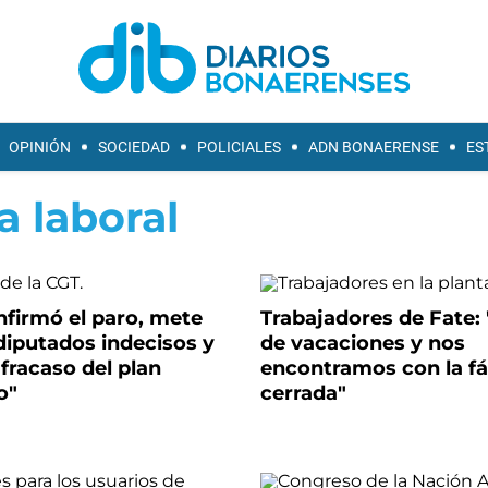
OPINIÓN
SOCIEDAD
POLICIALES
ADN BONAERENSE
ES
a laboral
nfirmó el paro, mete
Trabajadores de Fate:
diputados indecisos y
de vacaciones y nos
"fracaso del plan
encontramos con la fá
o"
cerrada"