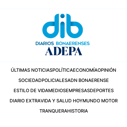
ÚLTIMAS NOTICIAS
POLÍTICA
ECONOMÍA
OPINIÓN
SOCIEDAD
POLICIALES
ADN BONAERENSE
ESTILO DE VIDA
MEDIOS
EMPRESAS
DEPORTES
DIARIO EXTRA
VIDA Y SALUD HOY
MUNDO MOTOR
TRANQUERA
HISTORIA