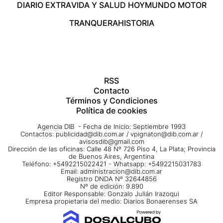
DIARIO EXTRA
VIDA Y SALUD HOY
MUNDO MOTOR
TRANQUERA
HISTORIA
RSS
Contacto
Términos y Condiciones
Política de cookies
Agencia DIB - Fecha de Inicio: Septiembre 1993
Contactos:
publicidad@dib.com.ar
/
vpignaton@dib.com.ar
/
avisosdib@gmail.com
Dirección de las oficinas: Calle 48 Nº 726 Piso 4, La Plata; Provincia
de Buenos Aires, Argentina
Teléfono: +5492215022421 - Whatsapp: +5492215031783
Email:
administracion@dib.com.ar
Registro DNDA Nº 32644856
Nº de edición: 9.890
Editor Responsable: Gonzalo Julián Irazoqui
Empresa propietaria del medio: Diarios Bonaerenses SA