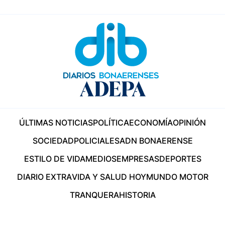
ÚLTIMAS NOTICIAS
POLÍTICA
ECONOMÍA
OPINIÓN
SOCIEDAD
POLICIALES
ADN BONAERENSE
ESTILO DE VIDA
MEDIOS
EMPRESAS
DEPORTES
DIARIO EXTRA
VIDA Y SALUD HOY
MUNDO MOTOR
TRANQUERA
HISTORIA