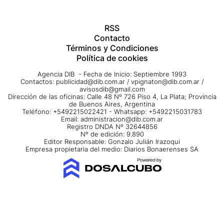
RSS
Contacto
Términos y Condiciones
Política de cookies
Agencia DIB - Fecha de Inicio: Septiembre 1993
Contactos:
publicidad@dib.com.ar
/
vpignaton@dib.com.ar
/
avisosdib@gmail.com
Dirección de las oficinas: Calle 48 Nº 726 Piso 4, La Plata; Provincia
de Buenos Aires, Argentina
Teléfono: +5492215022421 - Whatsapp: +5492215031783
Email:
administracion@dib.com.ar
Registro DNDA Nº 32644856
Nº de edición: 9.890
Editor Responsable: Gonzalo Julián Irazoqui
Empresa propietaria del medio: Diarios Bonaerenses SA