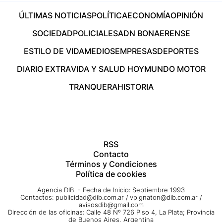
ÚLTIMAS NOTICIAS
POLÍTICA
ECONOMÍA
OPINIÓN
SOCIEDAD
POLICIALES
ADN BONAERENSE
ESTILO DE VIDA
MEDIOS
EMPRESAS
DEPORTES
DIARIO EXTRA
VIDA Y SALUD HOY
MUNDO MOTOR
TRANQUERA
HISTORIA
RSS
Contacto
Términos y Condiciones
Política de cookies
Agencia DIB - Fecha de Inicio: Septiembre 1993
Contactos:
publicidad@dib.com.ar
/
vpignaton@dib.com.ar
/
avisosdib@gmail.com
Dirección de las oficinas: Calle 48 Nº 726 Piso 4, La Plata; Provincia
de Buenos Aires, Argentina