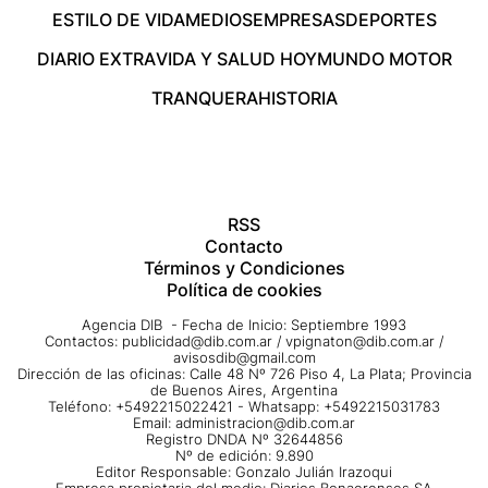
ESTILO DE VIDA
MEDIOS
EMPRESAS
DEPORTES
DIARIO EXTRA
VIDA Y SALUD HOY
MUNDO MOTOR
TRANQUERA
HISTORIA
RSS
Contacto
Términos y Condiciones
Política de cookies
Agencia DIB - Fecha de Inicio: Septiembre 1993
Contactos:
publicidad@dib.com.ar
/
vpignaton@dib.com.ar
/
avisosdib@gmail.com
Dirección de las oficinas: Calle 48 Nº 726 Piso 4, La Plata; Provincia
de Buenos Aires, Argentina
Teléfono: +5492215022421 - Whatsapp: +5492215031783
Email:
administracion@dib.com.ar
Registro DNDA Nº 32644856
Nº de edición: 9.890
Editor Responsable: Gonzalo Julián Irazoqui