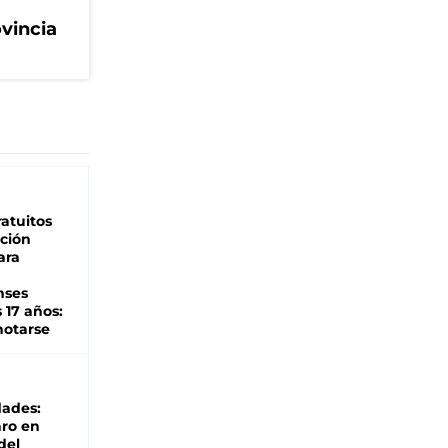
ovincia
atuitos
ción
ara
nses
 17 años:
otarse
dades:
ro en
del