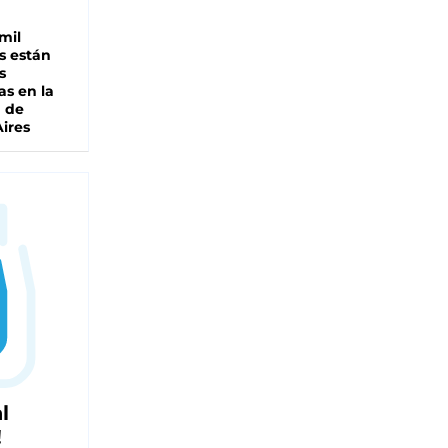
mil
s están
s
as en la
a de
ires
l
!