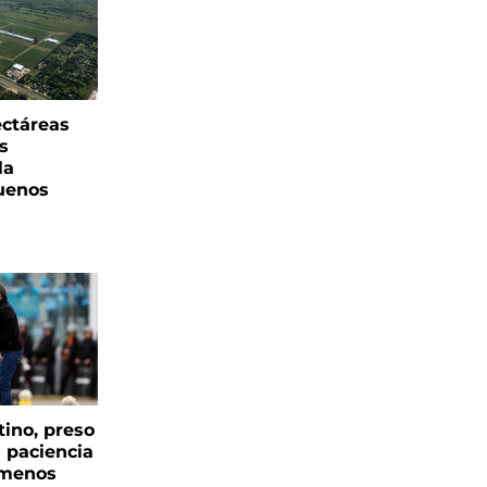
ectáreas
s
la
uenos
tino, preso
a paciencia
 menos