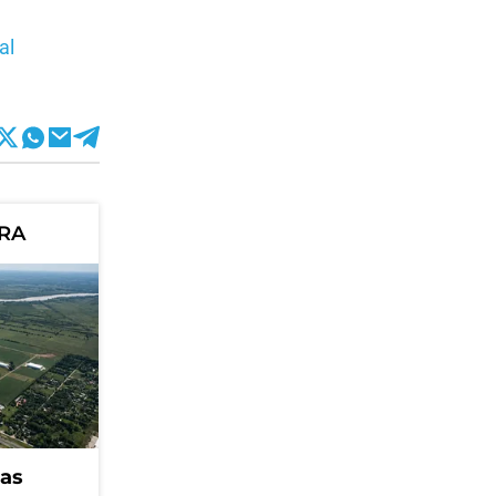
al
ORA
eas