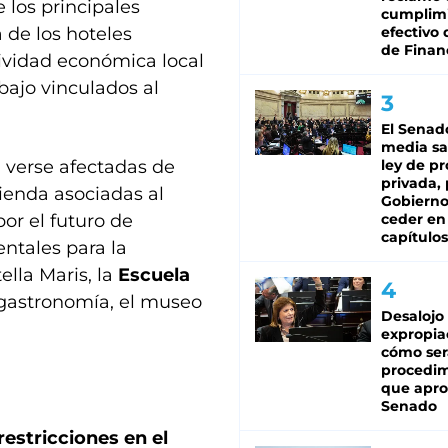
 los principales
cumplim
 de los hoteles
efectivo 
de Finan
ctividad económica local
bajo vinculados al
El Senad
media sa
 verse afectadas de
ley de p
privada, 
ienda asociadas al
Gobierno
r el futuro de
ceder en
capítulos
ntales para la
ella Maris, la
Escuela
gastronomía, el museo
Desalojo
expropia
cómo ser
procedi
que apro
Senado
restricciones en el