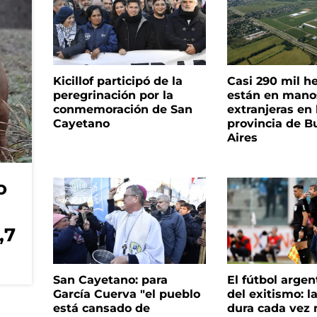
Kicillof participó de la
Casi 290 mil h
peregrinación por la
están en mano
conmemoración de San
extranjeras en 
Cayetano
provincia de B
Aires
o
,7
San Cayetano: para
El fútbol argen
García Cuerva "el pueblo
del exitismo: l
está cansado de
dura cada vez