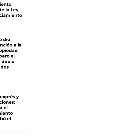
iento
de la Ley
ciamiento
o dio
nción a la
ropiedad
pero el
 debió
 dos
 exprés y
ciones:
á el
miento
bó el