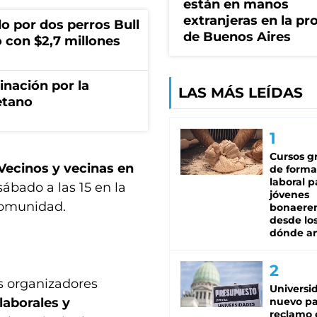
están en manos
extranjeras en la pr
o por dos perros Bull
de Buenos Aires
 con $2,7 millones
rinación por la
LAS MÁS LEÍDAS
etano
Cursos gr
Vecinos y vecinas en
de forma
laboral p
 sábado a las 15 en la
jóvenes
 comunidad.
bonaere
desde los
dónde an
os organizadores
Universi
laborales y
nuevo pa
reclamo 